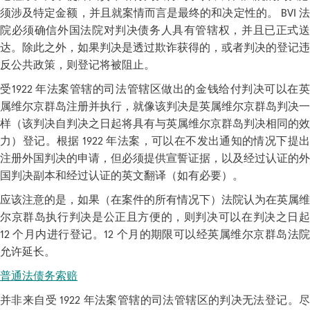
须涉及特定金额，并且就案情而言是最终的和决定性的。 BVI 法
院必须确信外国法院对判决债务人具有管辖权，并且已正式送
达。除此之外，如果判决是透过欺诈获得的，或者判决的登记违
反公共政策，则登记将被阻止。
受1922 年法案管辖的司法管辖区做出的金钱给付判决可以在英
属维尔京群岛注册并执行，就像该判决是英属维尔京群岛判决一
样（该判决自判决之日起将具有与英属维尔京群岛判决相同的效
力）登记。根据 1922 年法案，可以在不发出通知的情况下提出
注册外国判决的申请，但必须提供宣誓证据，以及经过认证的外
国判决副本和经过认证的英文翻译（如有必要）。
应该注意的是，如果（在案件的所有情况下）法院认为在英属维
尔京群岛执行判决是公正且方便的，则判决可以在判决之日起
12 个月内进行登记。12 个月的期限可以经英属维尔京群岛法院
允许延长。
普通法债务索赔
并非来自受 1922 年法案管辖的司法管辖区的判决无法登记。尽