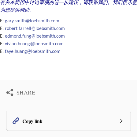
有关本简报中讨论事项的进一步建议，请联系我们。我们很乐意
为您提供帮助。
E:
gary.smith@loebsmith.com
E:
robert.farrell@loebsmith.com
E:
edmond.fung@loebsmith.com
E:
vivian.huang@loebsmith.com
E:
faye.huang@loebsmith.com
SHARE
Copy link