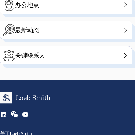
办公地点
最新动态
关键联系人
Group 1
关于Loeb Smith