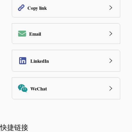
Copy link
Email
LinkedIn
WeChat
快捷链接