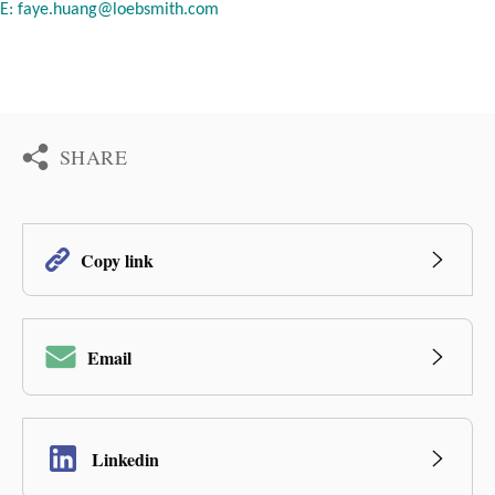
E:
faye.huang@loebsmith.com
SHARE
Copy link
Email
Linkedin