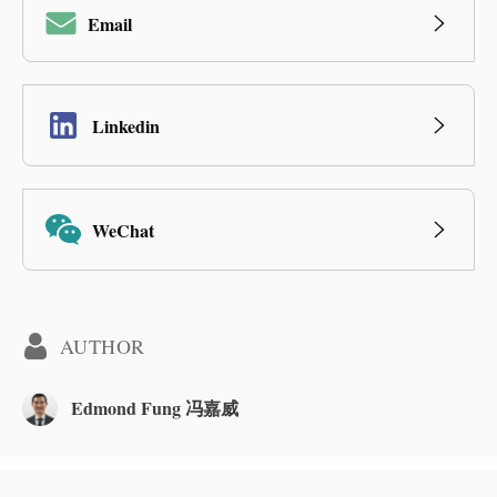
Email
Linkedin
WeChat
AUTHOR
Edmond Fung 冯嘉威