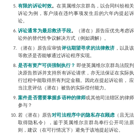
有限的诉讼时效
。
在英属维尔京群岛，以合同纠纷相
诉讼为例，客户须在违约事项发生后的六年内提起诉
讼。
诉讼通常为最后救济手段
。
（潜在）原告应优先考虑
讼外的替代性争议解决方式（例如调解）。
（潜在）原告应审慎
评估期望寻求的法律救济
，以及
等救济是否能够通过诉讼程序实现。
是否有资产可供强制执行？
即使英属维尔京群岛法院判
决原告胜诉并支持所有诉讼请求，亦无法保证在实际执
行过程中能取得所有判定金额。因此在提起诉讼前， 应
当注意评估（潜在）被告的实际偿付能力。
案件是否需要掌握多语种的律师
或其他司法辖区的律
参与？
若（潜在）原告
对司法程序中的隐私存在顾虑
（且无
取得隐私令），鉴于英属维尔京群岛奉行公开司法原
则，建议（在可行情况下）避免于该地提起诉讼。