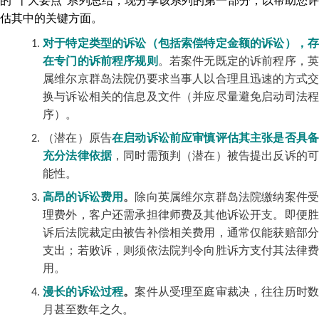
的“十大要点”系列总结，现分享该系列的第一部分，以帮助您评
估其中的关键方面。
对于特定类型的诉讼（包括索偿特定金额的诉讼），存
在专门的诉前程序规则
。若案件无既定的诉前程序，
属维尔京群岛法院仍要求当事人以合理且迅速的方式交
换与诉讼相关的信息及文件（并应尽量避免启动司法程
序）。
（潜在）原告
在启动诉讼前应审慎评估其主张是否具
充分法律依据
，同时需预判（潜在）被告提出反诉的
能性。
高昂的诉讼费用
。
除向英属维尔京群岛法院缴纳案件
理费外，客户还需承担律师费及其他诉讼开支。即便胜
诉后法院裁定由被告补偿相关费用，通常仅能获赔部分
支出；若败诉，则须依法院判令向胜诉方支付其法律费
用。
漫长的诉讼过程
。
案件从受理至庭审裁决，往往历时
月甚至数年之久。