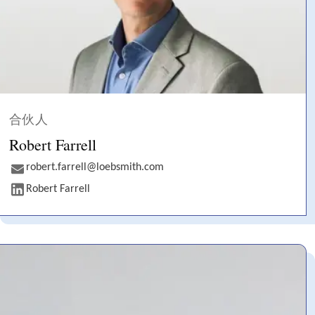
合伙人
Robert Farrell
robert.farrell@loebsmith.com
Robert Farrell