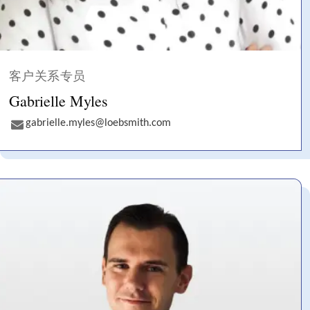
客户关系专员
Gabrielle Myles
gabrielle.myles@loebsmith.com