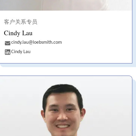
客户关系专员
Cindy Lau
cindy.lau@loebsmith.com
Cindy Lau