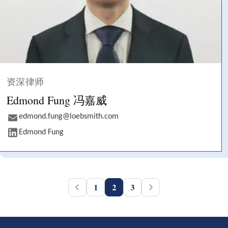
资深律师
Edmond Fung 冯嘉威
edmond.fung@loebsmith.com
Edmond Fung
1
2
3