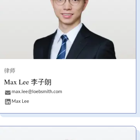
律师
Max Lee 李子朗
max.lee@loebsmith.com
Max Lee