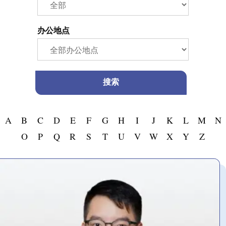
办公地点
A
B
C
D
E
F
G
H
I
J
K
L
M
N
O
P
Q
R
S
T
U
V
W
X
Y
Z