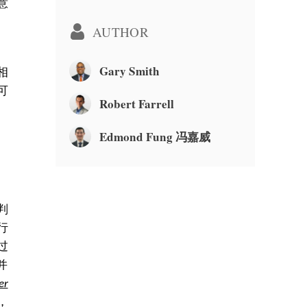
意
AUTHOR
。
Gary Smith
相
可
Robert Farrell
Edmond Fung 冯嘉威
判
行
过
并
er
，