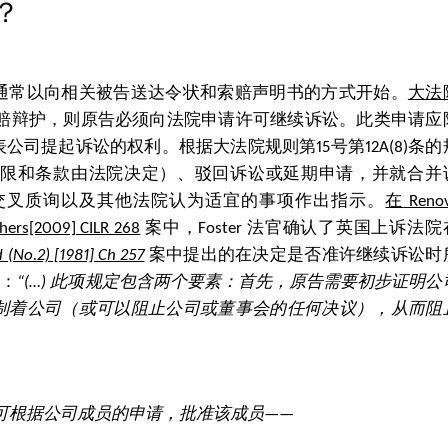
？
通常以向相关被告送达令状和索赔声明书的方式开始。
大法
为索赔辩护，则原告必须向法院申请许可继续诉讼。此类申请应
司提起诉讼的权利。根据大法院规则第15号第12A(8)条的
限和条款由法院决定）、驳回诉讼或延期申请，并就合并
交叉质询以及其他法院认为适宜的事项作出指示。
在
Reno
thers[2009] CILR 268
案中，Foster 法官确认了英国上诉法院
 (No.2) [1981] Ch 257
案中提出的在决定是否准许继续诉讼时
为：
“(…)
此项规定包含两个要素：首先，原告需要初步证明公
制着公司（或可以阻止公司或董事会的任何决议），从而阻
可根据公司成员的申请，批准该成员
——