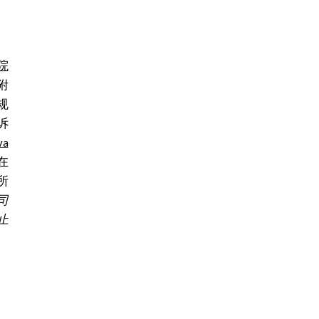
院
附
规
诉
va
在
所
司
止