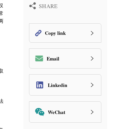
SHARE
权
常
两
Copy link
Email
取
Linkedin
法
WeChat